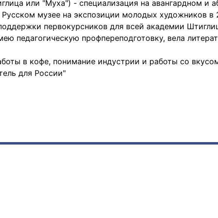
глица или "Муха") - специализация на авангардном и 
 Русском музее на экспозиции молодых художников в 
 поддержки первокурсников для всей академии Штигли
мею педагогическую профпереподготовку, вела литерат
аботы в кофе, понимание индустрии и работы со вкусо
тель для России"