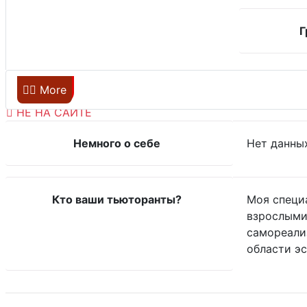
Г
Главная
More
НЕ НА САЙТЕ
Немного о себе
Нет данны
Кто ваши тьюторанты?
Моя специа
взрослыми
самореали
области эс