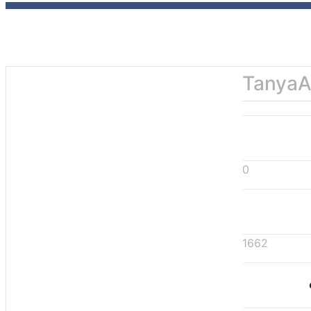
TanyaA
0
1662