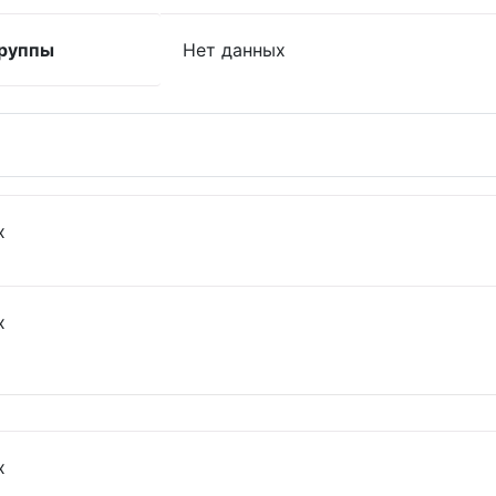
руппы
Нет данных
х
х
х