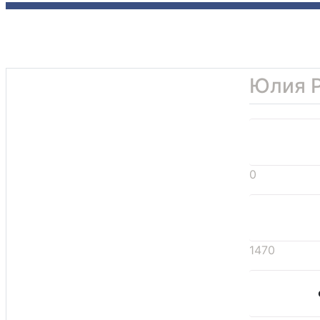
Юлия 
0
1470