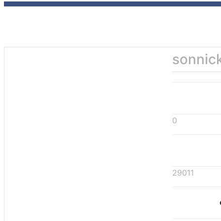
sonnic
0
29011