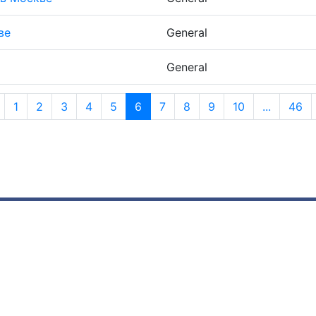
ве
General
General
1
2
3
4
5
6
7
8
9
10
...
46