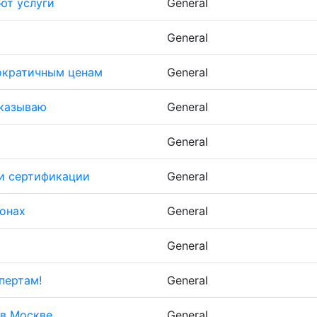
ют услуги
General
General
ократичным ценам
General
сказываю
General
General
 и сертификации
General
зонах
General
General
пертам!
General
 в Москве
General